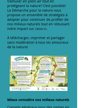
S'amuser en plein air tout en
protégeant la nature? C’est possible!
La Démarche pour la nature vous
propose un ensemble de stratégies à
adopter pour continuer de profiter de
nos milieux naturels tout en réduisant
notre impact sur ceux-ci.
À télécharger, imprimer et partager
sans modération à tous les amoureux
de la nature!
Mieux connaître nos milieux naturels
Conseils généraux pour des sorties en