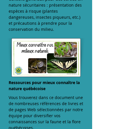
nature sécuritaires : présentation des
espèces à risque (plantes
dangereuses, insectes piqueurs, etc.)
et précautions à prendre pour la
conservation du milieu.
Ressources pour mieux connaître la
nature québécoise
Vous trouverez dans ce document une
de nombreuses références de livres et
de pages Web sélectionnées par notre
équipe pour diversifier vos
connaissances sur la faune et la flore
québécoises.