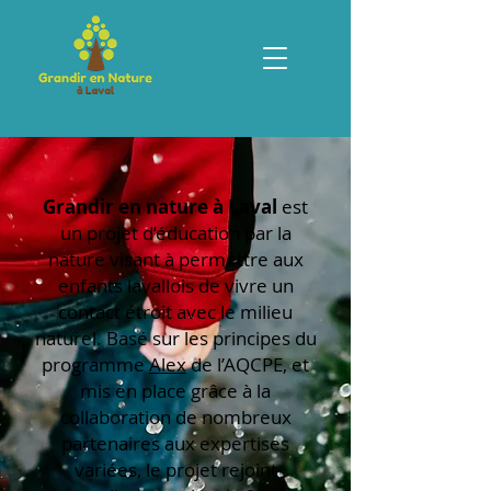
Grandir en nature à Laval
est
un projet d’éducation par la
nature visant à permettre aux
enfants lavallois de vivre un
contact étroit avec le milieu
naturel. Basé sur les principes du
programme
Alex
de l’AQCPE, et
mis en place grâce à la
collaboration de nombreux
partenaires aux expertises
variées, le projet rejoint